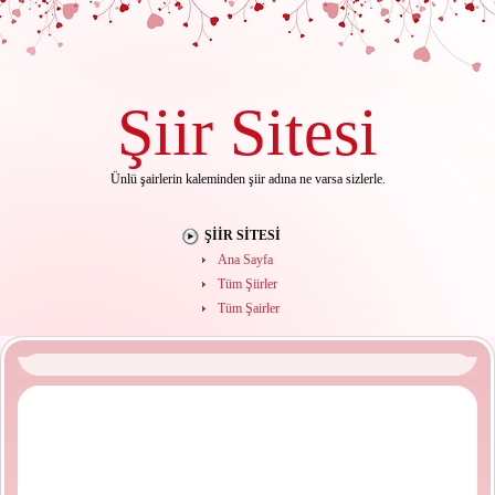
Şiir
Sitesi
Ünlü şairlerin kaleminden şiir adına ne varsa sizlerle.
ŞIIR SITESI
Ana Sayfa
Tüm Şiirler
Tüm Şairler