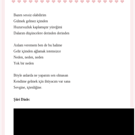
Bazen sessiz olabilirim
Gülmek gelmez içimden
Huzursuzluk kaplamıştır yüreğimi
Dalarım düşüncelere derinden derinden
Anlam veremem ben de bu halime
Gelir içimden ağlamak istemsizce
Neden, neden, neden
Yok bir neden
Böyle anlarda ne yaparım sen olmasan
Kendime gelmek için ihtiyacım var sana
Sevgine, içtenliğine.
Şiiri Dinle: