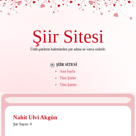
Şiir
Sitesi
Ünlü şairlerin kaleminden şiir adına ne varsa sizlerle.
ŞIIR SITESI
Ana Sayfa
Tüm Şiirler
Tüm Şairler
Nahit Ulvi Akgün
Şiir Sayısı: 4