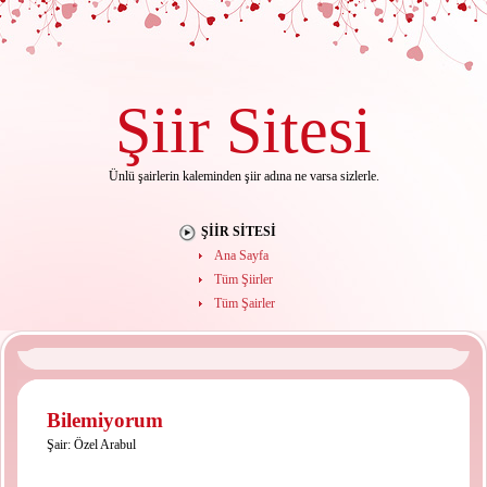
Şiir
Sitesi
Ünlü şairlerin kaleminden şiir adına ne varsa sizlerle.
ŞIIR SITESI
Ana Sayfa
Tüm Şiirler
Tüm Şairler
Bilemiyorum
Şair:
Özel Arabul