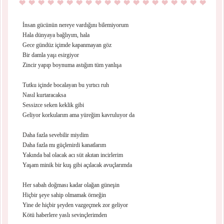
İnsan gücünün nereye vardığını bilemiyorum
Hala dünyaya bağlıyım, hala
Gece gündüz içimde kapanmayan göz
Bir damla yaşı esirgiyor
Zincir yapıp boynuma astığım tüm yanlışa
Tutku içinde bocalayan bu yırtıcı ruh
Nasıl kurtaracaksa
Sessizce seken keklik gibi
Geliyor korkularım ama yüreğim kavruluyor da
Daha fazla sevebilir miydim
Daha fazla mı güçlenirdi kanatlarım
Yakında bal olacak acı süt akıtan incirlerim
Yaşam minik bir kuş gibi açılacak avuçlarımda
Her sabah doğması kadar olağan güneşin
Hiçbir şeye sahip olmamak örneğin
Yine de hiçbir şeyden vazgeçmek zor geliyor
Kötü haberlere yaslı sevinçlerimden