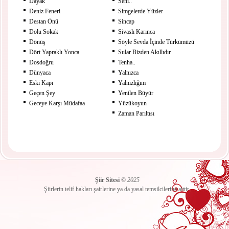
Dayak
Seni..
Deniz Feneri
Simgelerde Yüzler
Destan Önü
Sincap
Dolu Sokak
Sivaslı Karınca
Dönüş
Söyle Sevda İçinde Türkümüzü
Dört Yapraklı Yonca
Sular Bizden Akıllıdır
Dosdoğru
Tenha..
Dünyaca
Yalnızca
Eski Kapı
Yalnızlığım
Geçen Şey
Yenilen Büyür
Geceye Karşı Müdafaa
Yüzükoyun
Zaman Parıltısı
Şiir Sitesi
©
2025
Şiirlerin telif hakları şairlerine ya da yasal temsilcilerine aittir.