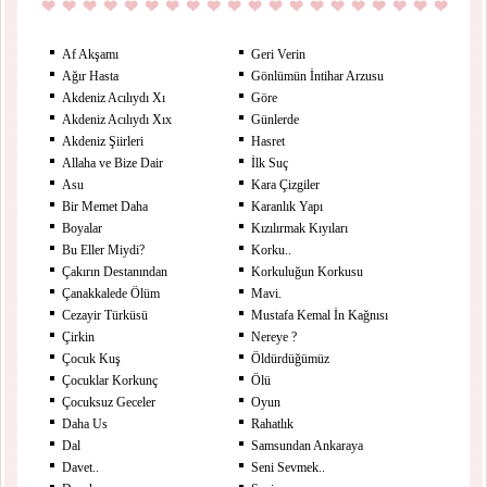
Af Akşamı
Geri Verin
Ağır Hasta
Gönlümün İntihar Arzusu
Akdeniz Acılıydı Xı
Göre
Akdeniz Acılıydı Xıx
Günlerde
Akdeniz Şiirleri
Hasret
Allaha ve Bize Dair
İlk Suç
Asu
Kara Çizgiler
Bir Memet Daha
Karanlık Yapı
Boyalar
Kızılırmak Kıyıları
Bu Eller Miydi?
Korku..
Çakırın Destanından
Korkuluğun Korkusu
Çanakkalede Ölüm
Mavi.
Cezayir Türküsü
Mustafa Kemal İn Kağnısı
Çirkin
Nereye ?
Çocuk Kuş
Öldürdüğümüz
Çocuklar Korkunç
Ölü
Çocuksuz Geceler
Oyun
Daha Us
Rahatlık
Dal
Samsundan Ankaraya
Davet..
Seni Sevmek..