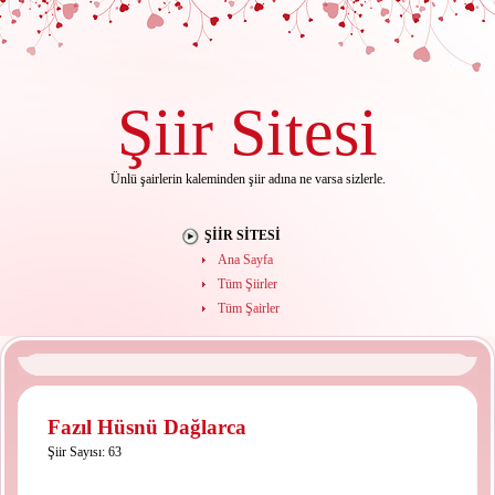
Şiir
Sitesi
Ünlü şairlerin kaleminden şiir adına ne varsa sizlerle.
ŞIIR SITESI
Ana Sayfa
Tüm Şiirler
Tüm Şairler
Fazıl Hüsnü Dağlarca
Şiir Sayısı: 63