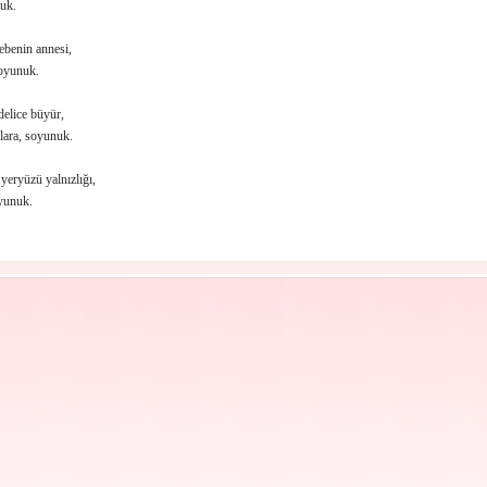
uk.
ebenin annesi,
oyunuk.
delice büyür,
lara, soyunuk.
yeryüzü yalnızlığı,
yunuk.