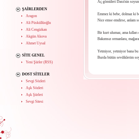
Aç gömüleri Dara'nin soyun
ŞAIRLERDEN
Emmez ki bebe, dolmaz ki b
Aragon
Nice emse emdirse, anlam s
Ali Püsküllüoğlu
Ali Cengizkan
Bir kurt ulumaz, ama kılları 
Akgün Akova
Bakımsız ormanlara, mağara
Ahmet Uysal
Yetmiyor, yetmiyor bana bu 
SITE GENEL
Burda bütün sevdiklerim so
Yeni Şiirler (RSS)
DOST SITELER
Sevgi Sözleri
Aşk Sözleri
Aşk Şiirleri
Sevgi Sitesi