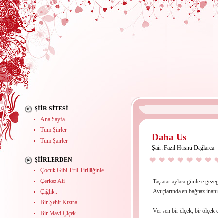
ŞIIR SITESI
Ana Sayfa
Tüm Şiirler
Daha Us
Tüm Şairler
Şair:
Fazıl Hüsnü Dağlarca
ŞIIRLERDEN
Çocuk Gibi Tiril Tirilliğinle
Çerkez Ali
Taş atar aylara günlere geze
Avuçlarında en bağnaz inanı
Çığlık..
Bir Şehit Kızına
Ver sen bir ölçek, bir ölçek 
Bir Mavi Çiçek