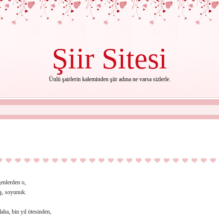
Şiir
Sitesi
Ünlü şairlerin kaleminden şiir adına ne varsa sizlerle.
genlerden o,
ş, soyunuk.
daha, bin yıl ötesinden,