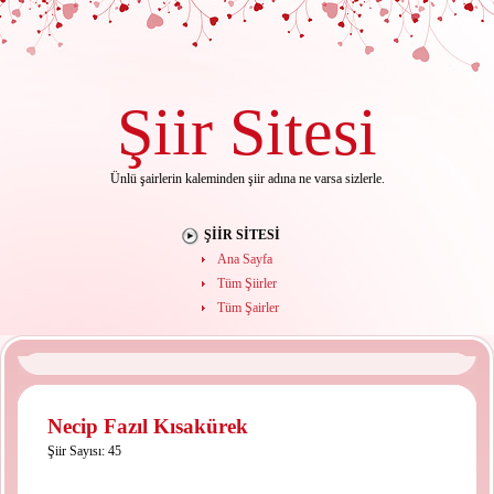
Şiir
Sitesi
Ünlü şairlerin kaleminden şiir adına ne varsa sizlerle.
ŞIIR SITESI
Ana Sayfa
Tüm Şiirler
Tüm Şairler
Necip Fazıl Kısakürek
Şiir Sayısı: 45