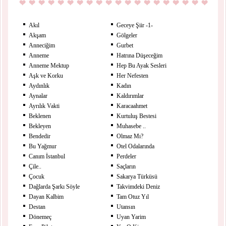
Akıl
Geceye Şiir -1-
Akşam
Gölgeler
Anneciğim
Gurbet
Anneme
Hatrına Düşeceğim
Anneme Mektup
Hep Bu Ayak Sesleri
Aşk ve Korku
Her Nefesten
Aydınlık
Kadın
Aynalar
Kaldırımlar
Ayrılık Vakti
Karacaahmet
Beklenen
Kurtuluş Bestesi
Bekleyen
Muhasebe ..
Bendedir
Olmaz Mı?
Bu Yağmur
Otel Odalarında
Canım İstanbul
Perdeler
Çile..
Saçların
Çocuk
Sakarya Türküsü
Dağlarda Şarkı Söyle
Takvimdeki Deniz
Dayan Kalbim
Tam Otuz Yıl
Destan
Utansın
Dönemeç
Uyan Yarim