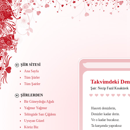
ŞIIR SITESI
Ana Sayfa
Tüm Şiirler
Takvimdeki Den
Tüm Şairler
Şair:
Necip Fazıl Kısakürek
ŞIIRLERDEN
Bir Güneydoğu Ağıdı
Yağmur Yağmur
Hasreti denizlerin,
Denizler kadar derin.
Telörgüde Sarı Çiğdem
Ve o kadar bucaksız.
Uyuyan Güzel
Ta karşımda yapraksız
Körüz Biz