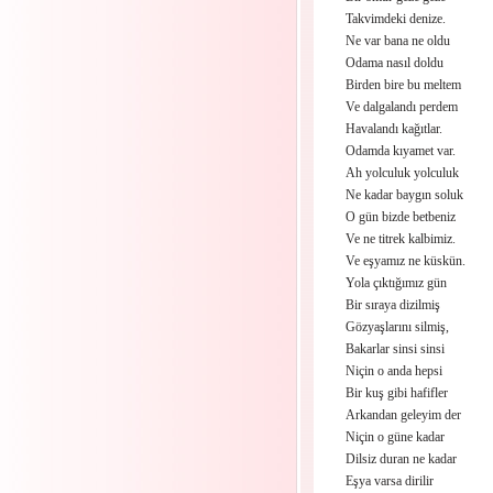
Takvimdeki denize.
Ne var bana ne oldu
Odama nasıl doldu
Birden bire bu meltem
Ve dalgalandı perdem
Havalandı kağıtlar.
Odamda kıyamet var.
Ah yolculuk yolculuk
Ne kadar baygın soluk
O gün bizde betbeniz
Ve ne titrek kalbimiz.
Ve eşyamız ne küskün.
Yola çıktığımız gün
Bir sıraya dizilmiş
Gözyaşlarını silmiş,
Bakarlar sinsi sinsi
Niçin o anda hepsi
Bir kuş gibi hafifler
Arkandan geleyim der
Niçin o güne kadar
Dilsiz duran ne kadar
Eşya varsa dirilir