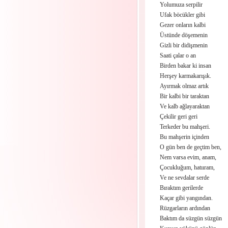
Yolumuza serpilir
Ufak böcükler gibi
Gezer onların kalbi
Üstünde döşemenin
Gizli bir didişmenin
Saati çalar o an
Birden bakar ki insan
Herşey karmakarışık.
Ayırmak olmaz artık
Bir kalbi bir taraktan
Ve kalb ağlayaraktan
Çekilir geri geri
Terkeder bu mahşeri.
Bu mahşerin içinden
O gün ben de geçtim ben,
Nem varsa evim, anam,
Çocukluğum, hatııram,
Ve ne sevdalar serde
Bıraktım gerilerde
Kaçar gibi yangından.
Rüzgarların ardından
Baktım da süzgün süzgün