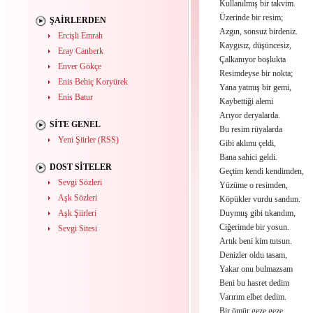
Kullanılmış bir takvim.
Üzerinde bir resim;
ŞAIRLERDEN
Azgın, sonsuz birdeniz.
Ercişli Emrah
Kaygısız, düşüncesiz,
Eray Canberk
Çalkanıyor boşlukta
Enver Gökçe
Resimdeyse bir nokta;
Enis Behiç Koryürek
Yana yatmış bir gemi,
Enis Batur
Kaybettiği alemi
Arıyor deryalarda.
SITE GENEL
Bu resim rüyalarda
Yeni Şiirler (RSS)
Gibi aklımı çeldi,
Bana sahici geldi.
DOST SITELER
Geçtim kendi kendimden,
Sevgi Sözleri
Yüzüme o resimden,
Aşk Sözleri
Köpükler vurdu sandım.
Aşk Şiirleri
Duymuş gibi tıkandım,
Ciğerimde bir yosun.
Sevgi Sitesi
Artık beni kim tutsun.
Denizler oldu tasam,
Yakar onu bulmazsam
Beni bu hasret dedim
Varırım elbet dedim.
Bir ömür geze geze