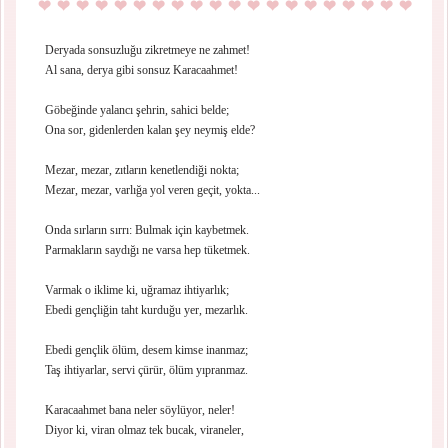
Deryada sonsuzluğu zikretmeye ne zahmet!
Al sana, derya gibi sonsuz Karacaahmet!
Göbeğinde yalancı şehrin, sahici belde;
Ona sor, gidenlerden kalan şey neymiş elde?
Mezar, mezar, zıtların kenetlendiği nokta;
Mezar, mezar, varlığa yol veren geçit, yokta...
Onda sırların sırrı: Bulmak için kaybetmek.
Parmakların saydığı ne varsa hep tüketmek.
Varmak o iklime ki, uğramaz ihtiyarlık;
Ebedi gençliğin taht kurduğu yer, mezarlık.
Ebedi gençlik ölüm, desem kimse inanmaz;
Taş ihtiyarlar, servi çürür, ölüm yıpranmaz.
Karacaahmet bana neler söylüyor, neler!
Diyor ki, viran olmaz tek bucak, viraneler,