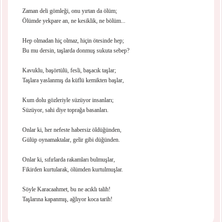
Zaman deli gömleği, onu yırtan da ölüm;
Ölümde yekpare an, ne kesiklik, ne bölüm...
Hep olmadan hiç olmaz, hiçin ötesinde hep;
Bu mu dersin, taşlarda donmuş sukuta sebep?
Kavuklu, başörtülü, fesli, başacık taşlar;
Taşlara yaslanmış da küflü kemikten başlar,
Kum dolu gözleriyle süzüyor insanları;
Süzüyor, sahi diye toprağa basanları.
Onlar ki, her nefeste habersiz öldüğünden,
Gülüp oynamaktalar, gelir gibi düğünden.
Onlar ki, sıfırlarda rakamları bulmuşlar,
Fikirden kurtularak, ölümden kurtulmuşlar.
Söyle Karacaahmet, bu ne acıklı talih!
Taşlarına kapanmış, ağlıyor koca tarih!