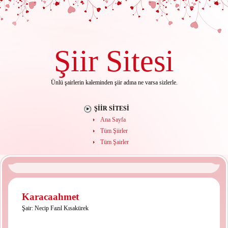
Şiir
Sitesi
Ünlü şairlerin kaleminden şiir adına ne varsa sizlerle.
ŞIIR SITESI
Ana Sayfa
Tüm Şiirler
Tüm Şairler
Karacaahmet
Şair:
Necip Fazıl Kısakürek