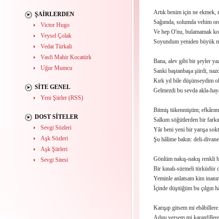
Artık benim için ne ekmek, n
ŞAIRLERDEN
Sağımda, solumda vehim or
Victor Hugo
Ve hep O'nu, bulamamak ko
Veysel Çolak
Soyundum yeniden büyük me
Vedat Türkali
Vasfi Mahir Kocatürk
Bana, alev gibi bir şeyler ya
Uğur Mumcu
Sanki baştanbaşa şiirdi, nazd
Kırk yıl bile düşünseydim o
SITE GENEL
Gelmezdi bu sevda akla-haya
Yeni Şiirler (RSS)
Bitmiş tükenmiştim; efkârım
DOST SITELER
Salkım söğütlerden bir fark
Sevgi Sözleri
Yâr beni yeni bir yarışa sok
Aşk Sözleri
Şu hâlime bakın: deli-divane.
Aşk Şiirleri
Gönlüm nakış-nakış renkli b
Sevgi Sitesi
Bir kınalı-sürmeli türküdür 
Yeminle anlatsam kim inanır
İçinde düştüğüm bu çılgın h
Karışıp gitsem mi ebâbillere.
Adını versem mi karanfiller