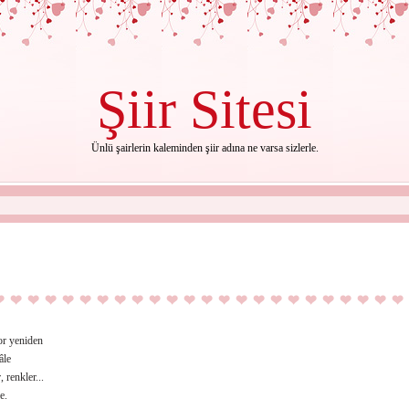
Şiir
Sitesi
Ünlü şairlerin kaleminden şiir adına ne varsa sizlerle.
or yeniden
âle
, renkler...
e.