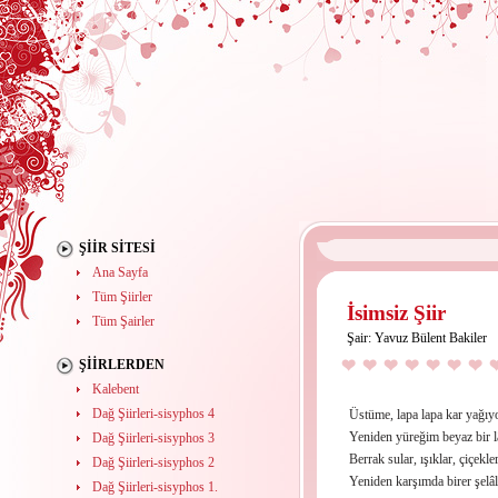
ŞIIR SITESI
Ana Sayfa
Tüm Şiirler
İsimsiz Şiir
Tüm Şairler
Şair:
Yavuz Bülent Bakiler
ŞIIRLERDEN
Kalebent
Dağ Şiirleri-sisyphos 4
Üstüme, lapa lapa kar yağıy
Yeniden yüreğim beyaz bir l
Dağ Şiirleri-sisyphos 3
Berrak sular, ışıklar, çiçekler
Dağ Şiirleri-sisyphos 2
Yeniden karşımda birer şelâl
Dağ Şiirleri-sisyphos 1.