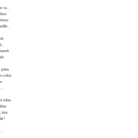
e su...
dusu
rkusu
lâle...
zdı
ı...
lmazdı
le.
 çoktu
ım yoktu
tu
..
ir kilim
dilim
; kim
âle?
..
e