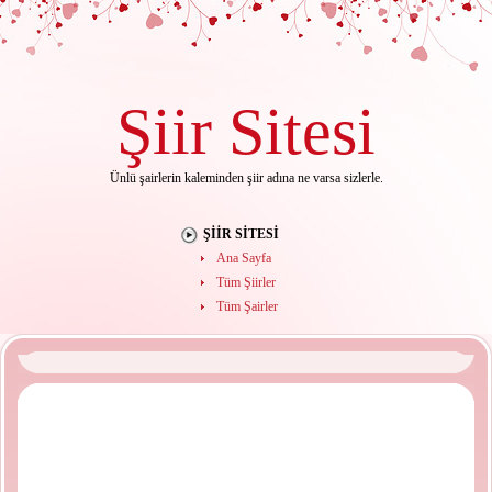
Şiir
Sitesi
Ünlü şairlerin kaleminden şiir adına ne varsa sizlerle.
ŞIIR SITESI
Ana Sayfa
Tüm Şiirler
Tüm Şairler