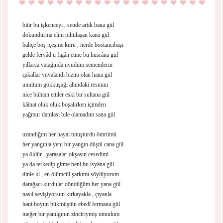
bitir bu işkenceyi , sende artık bana gül
dokundurma elini pıhtılaşan kana gül
bahçe boş ;çeşme kuru ; nerde bostancıbaşı
gelde feryâd ü figân etme bu hüsrâna gül
yıllarca yatağında uyudum semenderin
çakallar yuvalandı bizim olan hana gül
unuttum gökkuşağı altındaki resmini
nice bühtan ettiler eski bir sultana gül
kâinat oluk oluk boşalırken içimden
yağmur damlası bile olamadım sana gül
uzandığım her hayal tutuşturdu ömrümü
her yangınla yeni bir yangın düştü cana gül
ya öldür , yarasalar okşasın cesedimi
ya da terkedip gitme beni bu isyâna gül
dinle ki , en ölümcül şarkımı söylüyorum
darağacı kurdular döndüğüm her yana gül
nasıl sevişiyorsun kırkayakla , çıyanla
hani boyun bükmüştün ebedî fermana gül
meğer bir yanılgının zinciriymiş umudum