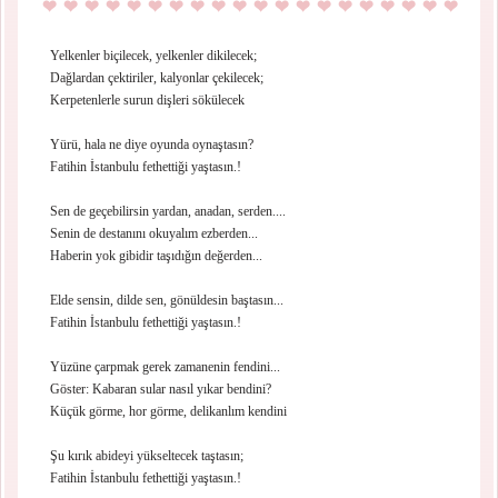
Yelkenler biçilecek, yelkenler dikilecek;
Dağlardan çektiriler, kalyonlar çekilecek;
Kerpetenlerle surun dişleri sökülecek
Yürü, hala ne diye oyunda oynaştasın?
Fatihin İstanbulu fethettiği yaştasın.!
Sen de geçebilirsin yardan, anadan, serden....
Senin de destanını okuyalım ezberden...
Haberin yok gibidir taşıdığın değerden...
Elde sensin, dilde sen, gönüldesin baştasın...
Fatihin İstanbulu fethettiği yaştasın.!
Yüzüne çarpmak gerek zamanenin fendini...
Göster: Kabaran sular nasıl yıkar bendini?
Küçük görme, hor görme, delikanlım kendini
Şu kırık abideyi yükseltecek taştasın;
Fatihin İstanbulu fethettiği yaştasın.!