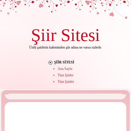
Şiir
Sitesi
Ünlü şairlerin kaleminden şiir adına ne varsa sizlerle.
ŞIIR SITESI
Ana Sayfa
Tüm Şiirler
Tüm Şairler