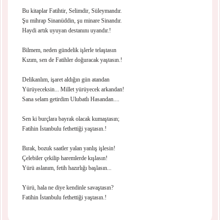
Bu kitaplar Fatihtir, Selimdir, Süleymandır.
Şu mihrap Sinanüddin, şu minare Sinandır.
Haydi artık uyuyan destanını uyandır.!
Bilmem, neden gündelik işlerle telaştasın
Kızım, sen de Fatihler doğuracak yaştasın.!
Delikanlım, işaret aldığın gün atandan
Yürüyeceksin... Millet yürüyecek arkandan!
Sana selam getirdim Ulubatlı Hasandan....
Sen ki burçlara bayrak olacak kumaştasın;
Fatihin İstanbulu fethettiği yaştasın.!
Bırak, bozuk saatler yalan yanlış işlesin!
Çelebiler çekilip haremlerde kışlasın!
Yürü aslanım, fetih hazırlığı başlasın...
Yürü, hala ne diye kendinle savaştasın?
Fatihin İstanbulu fethettiği yaştasın.!