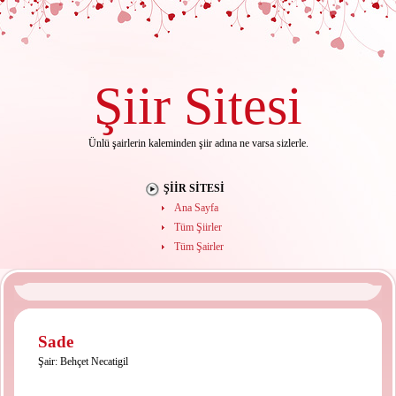
Şiir
Sitesi
Ünlü şairlerin kaleminden şiir adına ne varsa sizlerle.
ŞIIR SITESI
Ana Sayfa
Tüm Şiirler
Tüm Şairler
Sade
Şair:
Behçet Necatigil