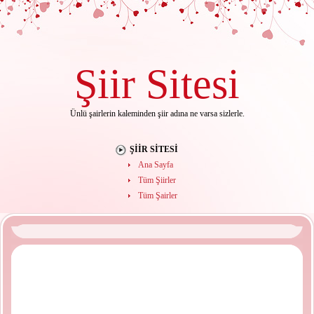
Şiir
Sitesi
Ünlü şairlerin kaleminden şiir adına ne varsa sizlerle.
ŞIIR SITESI
Ana Sayfa
Tüm Şiirler
Tüm Şairler