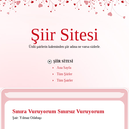
Şiir
Sitesi
Ünlü şairlerin kaleminden şiir adına ne varsa sizlerle.
ŞIIR SITESI
Ana Sayfa
Tüm Şiirler
Tüm Şairler
Sınıra Vuruyorum Sınırsız Vuruyorum
Şair:
Yılmaz Odabaşı