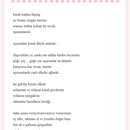
kendi katline ilişmiş
şu benim sürgün ömrüm
sonrası intihar kokan bir sevda
uçurumlarda
uçurumlar kendi diliyle anlatılır…
düşecektim ya, sanki sen atıldın birden boynuma
göğe yaz… göğe yaz uçurumlar da aldatılır
kanıyorsa kan revan, ömrün
uçurumlarda yaslı ülkeler ağlatılır…
bir gül'dür benim ülkem
uslanmaz ve sulayan kendi gövdesini
yollarını süngülerin
rahmetini buzulların kestiği…
daha sınıra vuruyorum/sınırsız vuruyorum
ey ülke, rahmine al ve yeniden doğur beni
ben de o şarkının girişindeki