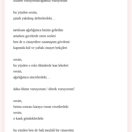
sözlere vuruyorum/apansız vuruyorum
bu yüzden sesim,
şimdi yakılmış defterlerdeki…
tartılsam ağırlığımca hüzün gelirdim
artarken gecelerde siren sesleri
ben de o cinayetlere sınamıştım gövdemi
kapımda kül ve yaftalı cinayet bekçileri
sesim,
bu yüzden o eski ölümlerde kan lekeleri
sesim,
ağırlığımca zincirlerdeki…
daha ölüme vuruyorum / ölerek vuruyorum!
sesim,
fırtına sonrası karaya vuran cesetlerdeki
sesim,
o kanlı gömleklerdeki
bu yüzden ben de faili meçhûl bir cinayetim