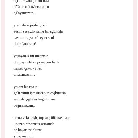
açık bir yara gibidir hâlâ
hâlâ ne çok özlersin onu
ağlayamazsın...
yolunda köprüler çürür
sesin, sessizlik sanki bir uğultuda
savurur hayat kül eyler seni
doğrulamazsın!
yapayalnız bir ünlemsin
dünyayı ıslatan şu yağmurlarda
herşey çeker ve iter
anlatamazsın...
yaşam bir ıstaka
gelir vurur işte ömrünün coşkusuna
sesinde çığlıklar boğulur ama
bağıramazsın…
sonra vakt erişir, toprak gülümser sana
upuzun bir ömrün ortasında
ne hayata ne ölüme
yakışamazsın!