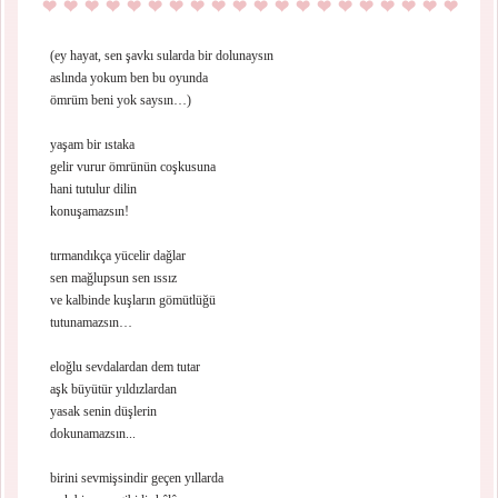
(ey hayat, sen şavkı sularda bir dolunaysın
aslında yokum ben bu oyunda
ömrüm beni yok saysın…)
yaşam bir ıstaka
gelir vurur ömrünün coşkusuna
hani tutulur dilin
konuşamazsın!
tırmandıkça yücelir dağlar
sen mağlupsun sen ıssız
ve kalbinde kuşların gömütlüğü
tutunamazsın…
eloğlu sevdalardan dem tutar
aşk büyütür yıldızlardan
yasak senin düşlerin
dokunamazsın...
birini sevmişsindir geçen yıllarda