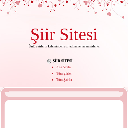
Şiir
Sitesi
Ünlü şairlerin kaleminden şiir adına ne varsa sizlerle.
ŞIIR SITESI
Ana Sayfa
Tüm Şiirler
Tüm Şairler