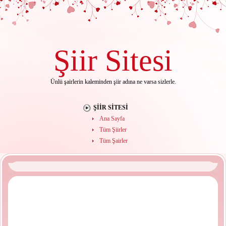
Şiir
Sitesi
Ünlü şairlerin kaleminden şiir adına ne varsa sizlerle.
ŞIIR SITESI
Ana Sayfa
Tüm Şiirler
Tüm Şairler