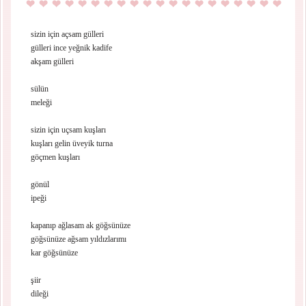
sizin için açsam gülleri
gülleri ince yeğnik kadife
akşam gülleri
sülün
meleği
sizin için uçsam kuşları
kuşları gelin üveyik turna
göçmen kuşları
gönül
ipeği
kapanıp ağlasam ak göğsünüze
göğsünüze ağsam yıldızlarımı
kar göğsünüze
şiir
dileği