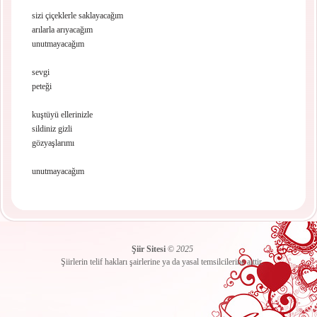
sizi çiçeklerle saklayacağım
arılarla arıyacağım
unutmayacağım
sevgi
peteği
kuştüyü ellerinizle
sildiniz gizli
gözyaşlarımı
unutmayacağım
Şiir Sitesi
©
2025
Şiirlerin telif hakları şairlerine ya da yasal temsilcilerine aittir.