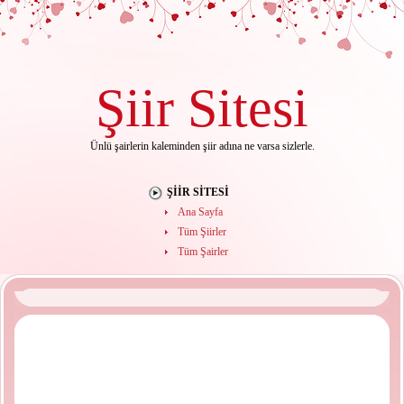
Şiir
Sitesi
Ünlü şairlerin kaleminden şiir adına ne varsa sizlerle.
ŞIIR SITESI
Ana Sayfa
Tüm Şiirler
Tüm Şairler