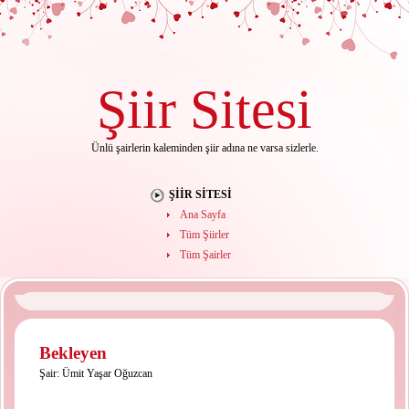
Şiir
Sitesi
Ünlü şairlerin kaleminden şiir adına ne varsa sizlerle.
ŞIIR SITESI
Ana Sayfa
Tüm Şiirler
Tüm Şairler
Bekleyen
Şair:
Ümit Yaşar Oğuzcan