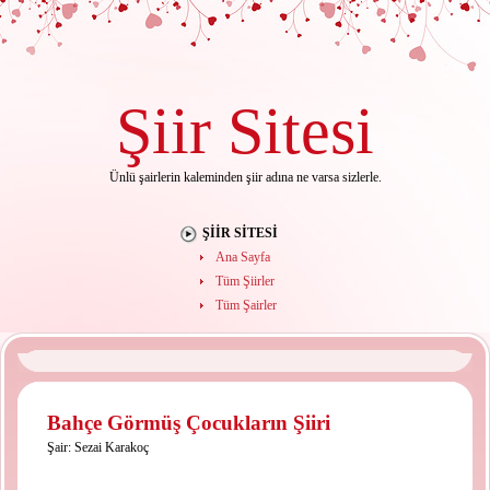
Şiir
Sitesi
Ünlü şairlerin kaleminden şiir adına ne varsa sizlerle.
ŞIIR SITESI
Ana Sayfa
Tüm Şiirler
Tüm Şairler
Bahçe Görmüş Çocukların Şiiri
Şair:
Sezai Karakoç