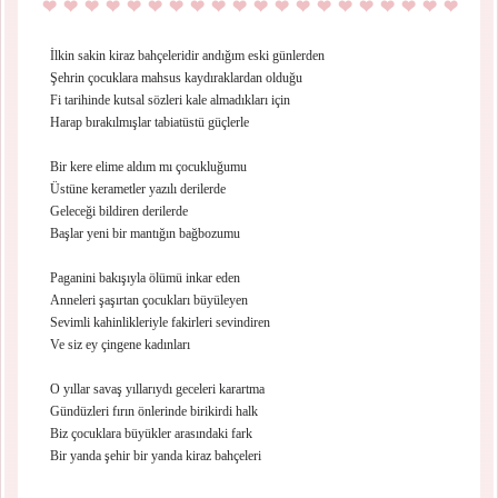
İlkin sakin kiraz bahçeleridir andığım eski günlerden
Şehrin çocuklara mahsus kaydıraklardan olduğu
Fi tarihinde kutsal sözleri kale almadıkları için
Harap bırakılmışlar tabiatüstü güçlerle
Bir kere elime aldım mı çocukluğumu
Üstüne kerametler yazılı derilerde
Geleceği bildiren derilerde
Başlar yeni bir mantığın bağbozumu
Paganini bakışıyla ölümü inkar eden
Anneleri şaşırtan çocukları büyüleyen
Sevimli kahinlikleriyle fakirleri sevindiren
Ve siz ey çingene kadınları
O yıllar savaş yıllarıydı geceleri karartma
Gündüzleri fırın önlerinde birikirdi halk
Biz çocuklara büyükler arasındaki fark
Bir yanda şehir bir yanda kiraz bahçeleri