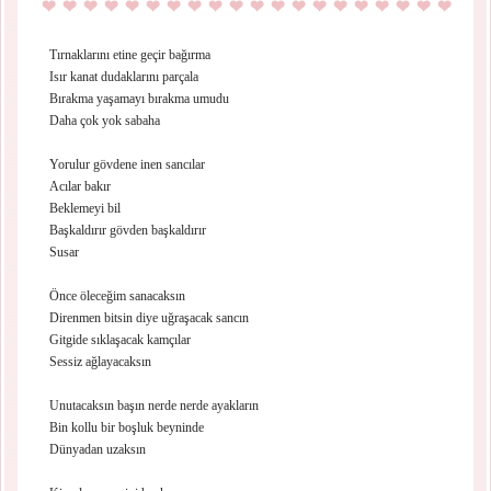
Tırnaklarını etine geçir bağırma
Isır kanat dudaklarını parçala
Bırakma yaşamayı bırakma umudu
Daha çok yok sabaha
Yorulur gövdene inen sancılar
Acılar bakır
Beklemeyi bil
Başkaldırır gövden başkaldırır
Susar
Önce öleceğim sanacaksın
Direnmen bitsin diye uğraşacak sancın
Gitgide sıklaşacak kamçılar
Sessiz ağlayacaksın
Unutacaksın başın nerde nerde ayakların
Bin kollu bir boşluk beyninde
Dünyadan uzaksın