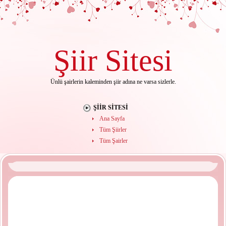
Şiir
Sitesi
Ünlü şairlerin kaleminden şiir adına ne varsa sizlerle.
ŞIIR SITESI
Ana Sayfa
Tüm Şiirler
Tüm Şairler