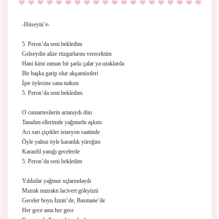
-Hüseyin’e-
5. Peron’da seni bekledim
Gelseydin alize rüzgarlarını verecektim
Hani kimi zaman bir şarkı çalar ya uzaklarda
Bir başka garip olur akşamüstleri
İşte öylesine sana tutkun
5. Peron’da seni bekledim.
O cumartesilerin artanıydı dün
Tanıdım ellerimde yağmurlu aşkım
Acı sarı çiçekler istasyon saatinde
Öyle yalnız öyle karanlık yüreğim
Karanfil yanığı gecelerde
5. Peron’da seni bekledim
Yıldızlar yağmur uçlarındaydı
Mızrak mızraktı lacivert gökyüzü
Geceler boyu İzmir’de, Basmane’de
Her gece ama her gece