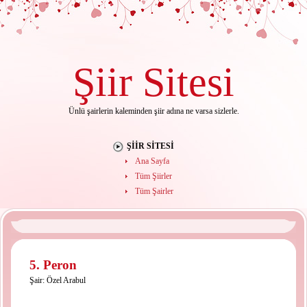
Şiir
Sitesi
Ünlü şairlerin kaleminden şiir adına ne varsa sizlerle.
ŞIIR SITESI
Ana Sayfa
Tüm Şiirler
Tüm Şairler
5. Peron
Şair:
Özel Arabul