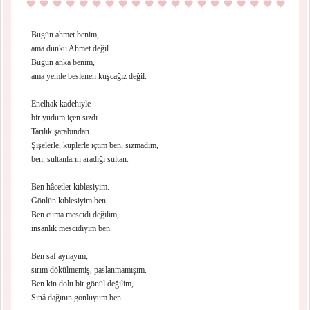
Bugün ahmet benim,
ama dünkü Ahmet değil.
Bugün anka benim,
ama yemle beslenen kuşcağız değil.
Enelhak kadehiyle
bir yudum içen sızdı
Tarılık şarabından.
Şişelerle, küplerle içtim ben, sızmadım,
ben, sultanların aradığı sultan.
Ben hâcetler kıblesiyim.
Gönlün kıblesiyim ben.
Ben cuma mescidi değilim,
insanlık mescidiyim ben.
Ben saf aynayım,
sırım dökülmemiş, paslanmamışım.
Ben kin dolu bir gönül değilim,
Sinâ dağının gönlüyüm ben.