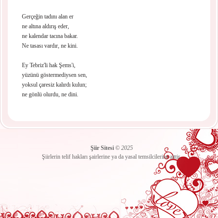
Gerçeğin tadını alan er
ne altına aldırış eder,
ne kalendar tacına bakar.
Ne tasası vardır, ne kini.
Ey Tebriz'li hak Şems'i,
yüzünü göstermediysen sen,
yoksul çaresiz kalırdı kulun;
ne gönlü olurdu, ne dini.
Şiir Sitesi
©
2025
Şiirlerin telif hakları şairlerine ya da yasal temsilcilerine aittir.