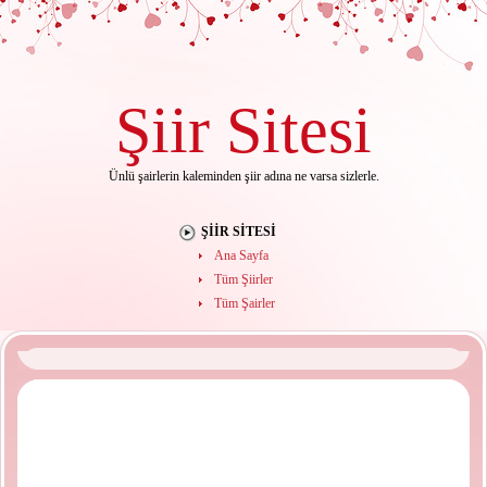
Şiir
Sitesi
Ünlü şairlerin kaleminden şiir adına ne varsa sizlerle.
ŞIIR SITESI
Ana Sayfa
Tüm Şiirler
Tüm Şairler