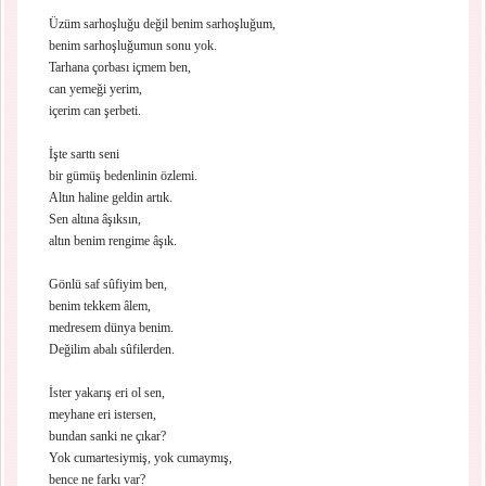
Üzüm sarhoşluğu değil benim sarhoşluğum,
benim sarhoşluğumun sonu yok.
Tarhana çorbası içmem ben,
can yemeği yerim,
içerim can şerbeti.
İşte sarttı seni
bir gümüş bedenlinin özlemi.
Altın haline geldin artık.
Sen altına âşıksın,
altın benim rengime âşık.
Gönlü saf sûfiyim ben,
benim tekkem âlem,
medresem dünya benim.
Değilim abalı sûfilerden.
İster yakarış eri ol sen,
meyhane eri istersen,
bundan sanki ne çıkar?
Yok cumartesiymiş, yok cumaymış,
bence ne farkı var?