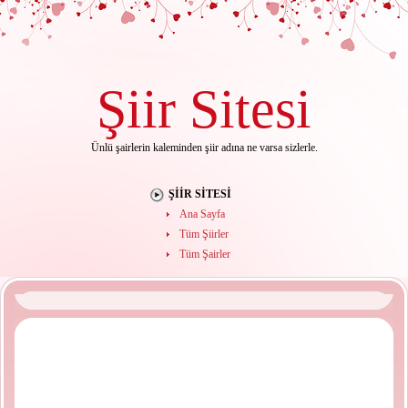
Şiir
Sitesi
Ünlü şairlerin kaleminden şiir adına ne varsa sizlerle.
ŞIIR SITESI
Ana Sayfa
Tüm Şiirler
Tüm Şairler