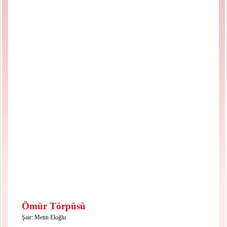
Ömür Törpüsü
Şair:
Metin Eloğlu