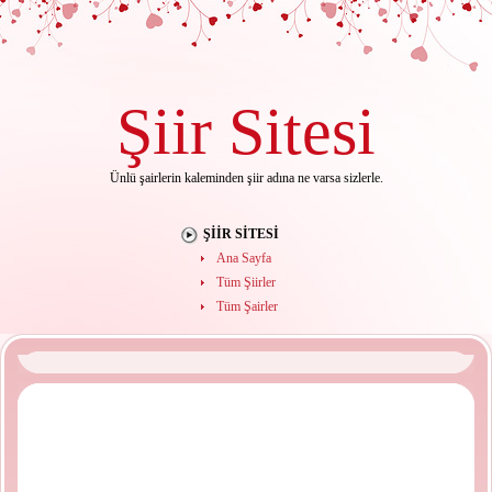
Şiir
Sitesi
Ünlü şairlerin kaleminden şiir adına ne varsa sizlerle.
ŞIIR SITESI
Ana Sayfa
Tüm Şiirler
Tüm Şairler