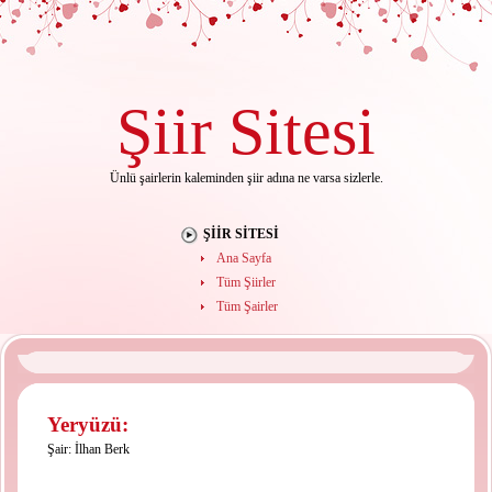
Şiir
Sitesi
Ünlü şairlerin kaleminden şiir adına ne varsa sizlerle.
ŞIIR SITESI
Ana Sayfa
Tüm Şiirler
Tüm Şairler
Yeryüzü:
Şair:
İlhan Berk