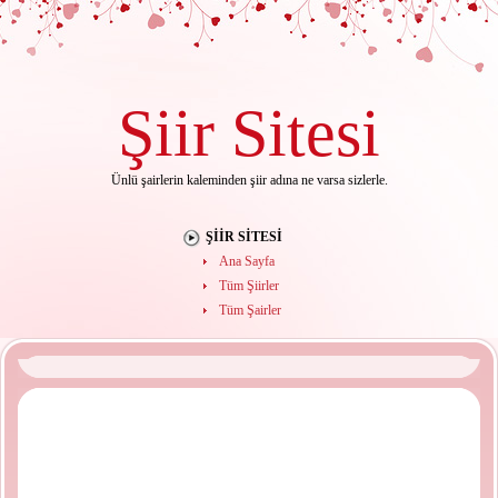
Şiir
Sitesi
Ünlü şairlerin kaleminden şiir adına ne varsa sizlerle.
ŞIIR SITESI
Ana Sayfa
Tüm Şiirler
Tüm Şairler