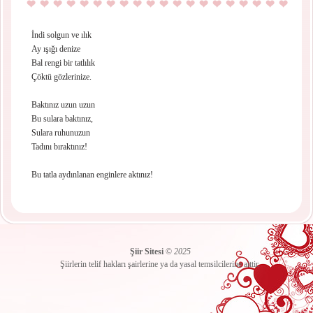
İndi solgun ve ılık
Ay ışığı denize
Bal rengi bir tatlılık
Çöktü gözlerinize.
Baktınız uzun uzun
Bu sulara baktınız,
Sulara ruhunuzun
Tadını bıraktınız!
Bu tatla aydınlanan enginlere aktınız!
Şiir Sitesi
©
2025
Şiirlerin telif hakları şairlerine ya da yasal temsilcilerine aittir.