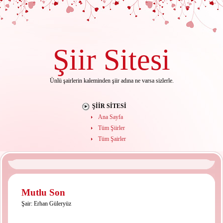
Şiir
Sitesi
Ünlü şairlerin kaleminden şiir adına ne varsa sizlerle.
ŞIIR SITESI
Ana Sayfa
Tüm Şiirler
Tüm Şairler
Mutlu Son
Şair:
Erhan Güleryüz