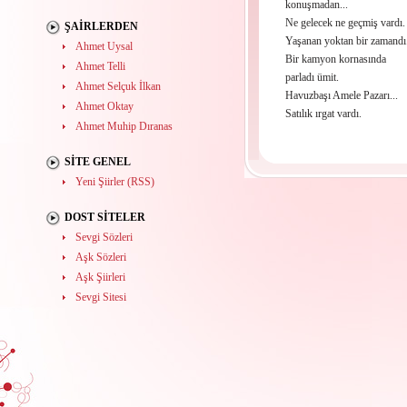
konuşmadan...
Ne gelecek ne geçmiş vardı.
ŞAIRLERDEN
Yaşanan yoktan bir zamandı
Ahmet Uysal
Bir kamyon kornasında
Ahmet Telli
parladı ümit.
Ahmet Selçuk İlkan
Havuzbaşı Amele Pazarı...
Ahmet Oktay
Satılık ırgat vardı.
Ahmet Muhip Dıranas
SITE GENEL
Yeni Şiirler (RSS)
DOST SITELER
Sevgi Sözleri
Aşk Sözleri
Aşk Şiirleri
Sevgi Sitesi