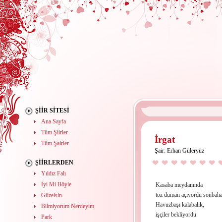
ŞIIR SITESI
Ana Sayfa
Tüm Şiirler
İrgat
Tüm Şairler
Şair:
Erhan Güleryüz
ŞIIRLERDEN
Yıldız Falı
İyi Mi Böyle
Kasaba meydanında
toz duman açıyordu sonbaha
Güzelsin
Havuzbaşı kalabalık,
Bilmiyorum Nerdeyim
işçiler bekliyordu
Park