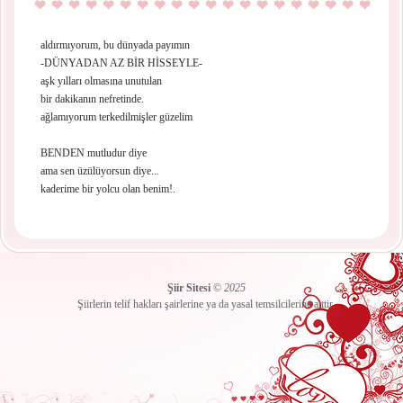
aldırmıyorum, bu dünyada payımın
-DÜNYADAN AZ BİR HİSSEYLE-
aşk yılları olmasına unutulan
bir dakikanın nefretinde.
ağlamıyorum terkedilmişler güzelim
BENDEN mutludur diye
ama sen üzülüyorsun diye...
kaderime bir yolcu olan benim!.
Şiir Sitesi
©
2025
Şiirlerin telif hakları şairlerine ya da yasal temsilcilerine aittir.