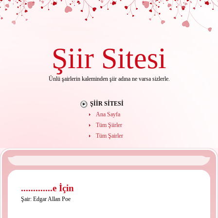
Şiir
Sitesi
Ünlü şairlerin kaleminden şiir adına ne varsa sizlerle.
ŞIIR SITESI
Ana Sayfa
Tüm Şiirler
Tüm Şairler
.............e İçin
Şair:
Edgar Allan Poe