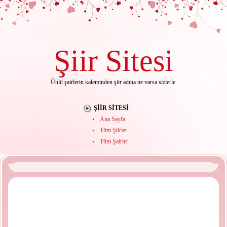
Şiir
Sitesi
Ünlü şairlerin kaleminden şiir adına ne varsa sizlerle.
ŞIIR SITESI
Ana Sayfa
Tüm Şiirler
Tüm Şairler