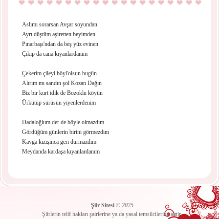
Aslımı sorarsan Avşar soyundan
Ayrı düştüm aşiretten beyimden
Pınarbaşı'ndan da beş yüz evinen
Çıkıp da cana kıyanlardanım
Çekerim çileyi böyl'olsun bugün
Alırım mı sandın şol Kozan Dağın
Biz bir kurt idik de Bozoklu köyün
Ürkütüp sürüsün yiyenlerdenim
Dadaloğlum der de böyle olmazdım
Gördüğüm günlerin birini görmezdim
Kavga kızışınca geri durmazdım
Meydanda kardaşa kıyanlardanım
Şiir Sitesi
©
2025
Şiirlerin telif hakları şairlerine ya da yasal temsilcilerine aittir.