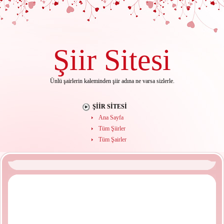
Şiir
Sitesi
Ünlü şairlerin kaleminden şiir adına ne varsa sizlerle.
ŞIIR SITESI
Ana Sayfa
Tüm Şiirler
Tüm Şairler