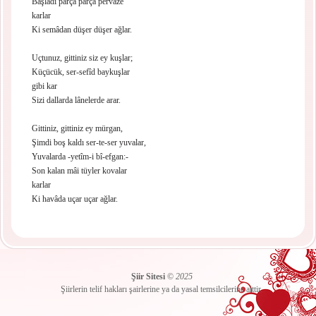
Başladı parça parça pervâze
karlar
Ki semâdan düşer düşer ağlar.
Uçtunuz, gittiniz siz ey kuşlar;
Küçücük, ser-sefîd baykuşlar
gibi kar
Sizi dallarda lânelerde arar.
Gittiniz, gittiniz ey mürgan,
Şimdi boş kaldı ser-te-ser yuvalar,
Yuvalarda -yetîm-i bî-efgan:-
Son kalan mâi tüyler kovalar
karlar
Ki havâda uçar uçar ağlar.
Şiir Sitesi
©
2025
Şiirlerin telif hakları şairlerine ya da yasal temsilcilerine aittir.