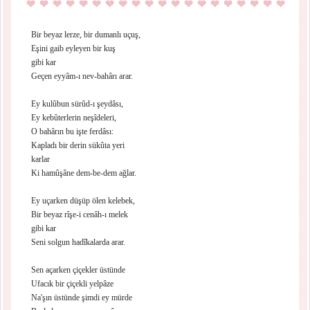
Bir beyaz lerze, bir dumanlı uçuş,
Eşini gaib eyleyen bir kuş
gibi kar
Geçen eyyâm-ı nev-bahârı arar.
Ey kulûbun sürûd-ı şeydâsı,
Ey kebûterlerin neşîdeleri,
O bahârın bu işte ferdâsı:
Kapladı bir derin sükûta yeri
karlar
Ki hamûşâne dem-be-dem ağlar.
Ey uçarken düşüp ölen kelebek,
Bir beyaz rîşe-i cenâh-ı melek
gibi kar
Seni solgun hadîkalarda arar.
Sen açarken çiçekler üstünde
Ufacık bir çiçekli yelpâze
Na'şın üstünde şimdi ey mürde