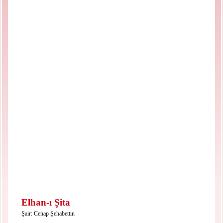
Elhan-ı Şita
Şair:
Cenap Şehabettin