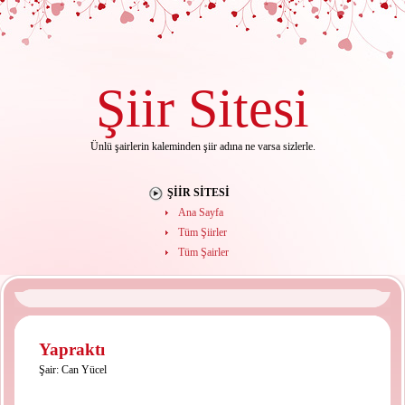
Şiir
Sitesi
Ünlü şairlerin kaleminden şiir adına ne varsa sizlerle.
ŞIIR SITESI
Ana Sayfa
Tüm Şiirler
Tüm Şairler
Yapraktı
Şair:
Can Yücel