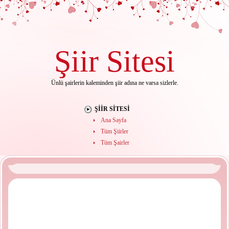
Şiir
Sitesi
Ünlü şairlerin kaleminden şiir adına ne varsa sizlerle.
ŞIIR SITESI
Ana Sayfa
Tüm Şiirler
Tüm Şairler