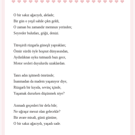
O bir sakız ağacıydı, alelade;
Bir gün o yeşil sahile çıktı geldi,
O zaman bu zamandır memnun yerinden;
Seyreder bulutları, göğü, denizi.
Titreşirdi rüzgarla güneşli yaprakları;
Ömür sürdü öyle hoşnut dünyasından,
Aydınlıktan uyku tutmazdı bazı gece,
Motor sesleri duyulurdu uzaklardan.
Tanrı adın işitmedi ömründe;
İnanmadan da madem yaşanıyor diye,
Rüzgarlı bir kıyıda, sevinç içinde,
Yaşamak dururken düşünmek niye?
Anmadı geçenleri bir defa bile;
Ne uğraşır mesut olan gelecekle?
Bir avare misali, günü gününe,
O bir sakız ağacıydı, yaşadı sade.