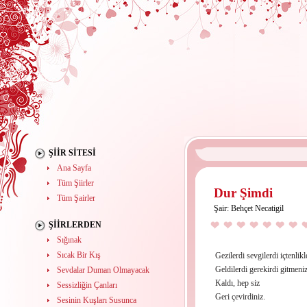
ŞIIR SITESI
Ana Sayfa
Tüm Şiirler
Dur Şimdi
Tüm Şairler
Şair:
Behçet Necatigil
ŞIIRLERDEN
Sığınak
Sıcak Bir Kış
Gezilerdi sevgilerdi içtenlikl
Geldilerdi gerekirdi gitmeniz
Sevdalar Duman Olmayacak
Kaldı, hep siz
Sessizliğin Çanları
Geri çevirdiniz.
Sesinin Kuşları Susunca