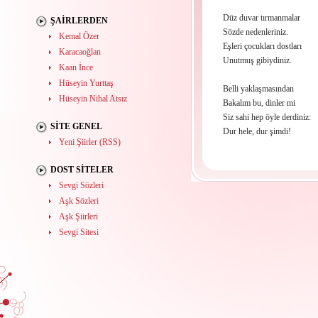
Düz duvar tırmanmalar
ŞAIRLERDEN
Sözde nedenleriniz.
Kemal Özer
Eşleri çocukları dostları
Karacaoğlan
Unutmuş gibiydiniz.
Kaan İnce
Hüseyin Yurttaş
Belli yaklaşmasından
Hüseyin Nihal Atsız
Bakalım bu, dinler mi
Siz sahi hep öyle derdiniz:
SITE GENEL
Dur hele, dur şimdi!
Yeni Şiirler (RSS)
DOST SITELER
Sevgi Sözleri
Aşk Sözleri
Aşk Şiirleri
Sevgi Sitesi