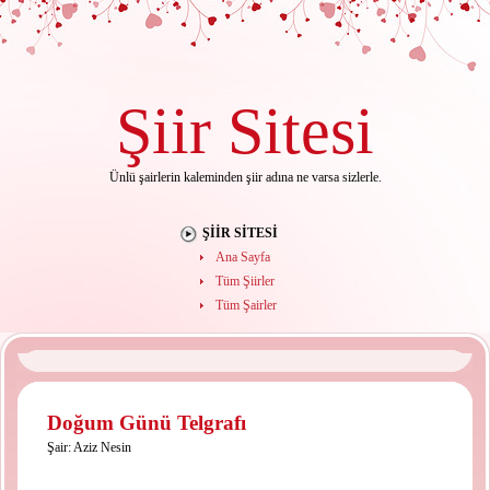
Şiir
Sitesi
Ünlü şairlerin kaleminden şiir adına ne varsa sizlerle.
ŞIIR SITESI
Ana Sayfa
Tüm Şiirler
Tüm Şairler
Doğum Günü Telgrafı
Şair:
Aziz Nesin