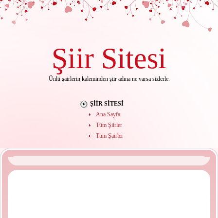
Şiir
Sitesi
Ünlü şairlerin kaleminden şiir adına ne varsa sizlerle.
ŞIIR SITESI
Ana Sayfa
Tüm Şiirler
Tüm Şairler