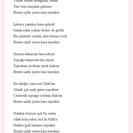
Yüzün yırttım tırnağınan, elinen
Yine beni karşıladı gülünen
Benim sadık yarim kara topraktır
İşkence yaptıkça bana gülerdi
bunda yalan yoktur herkes de gördü
Bir çekirdek verdim, dört bostan verdi
Benim sadık yarim kara topraktır.
Havaya bakarsam hava alırım
Toprağa bakarsam dua alırım
Topraktan ayrılsam nerde kalırım
Benim sadık yarim kara topraktır.
Bir dileğin varsa iste Allah'tan
Almak için uzak gitme topraktan
Cömertlik toprağa verilmiş Hak'tan
Benim sadık yarim kara topraktır.
Hakikat istersen açık bir nokta
Allah kula yakın, kul da Allah'a
Hakkın gizli hazinesi toprakta
Benim sadık yarim kara topraktır.