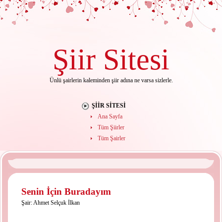
Şiir
Sitesi
Ünlü şairlerin kaleminden şiir adına ne varsa sizlerle.
ŞIIR SITESI
Ana Sayfa
Tüm Şiirler
Tüm Şairler
Senin İçin Buradayım
Şair:
Ahmet Selçuk İlkan