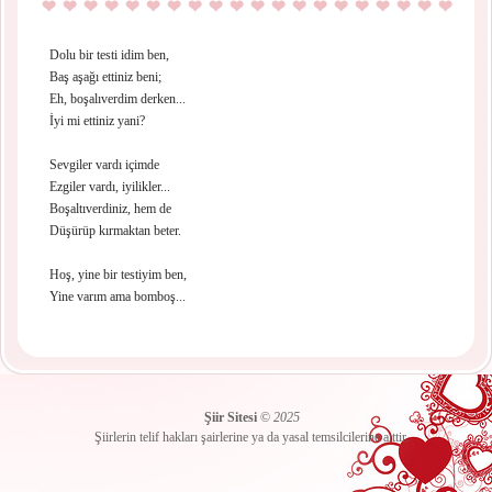
Dolu bir testi idim ben,
Baş aşağı ettiniz beni;
Eh, boşalıverdim derken...
İyi mi ettiniz yani?
Sevgiler vardı içimde
Ezgiler vardı, iyilikler...
Boşaltıverdiniz, hem de
Düşürüp kırmaktan beter.
Hoş, yine bir testiyim ben,
Yine varım ama bomboş...
Şiir Sitesi
©
2025
Şiirlerin telif hakları şairlerine ya da yasal temsilcilerine aittir.