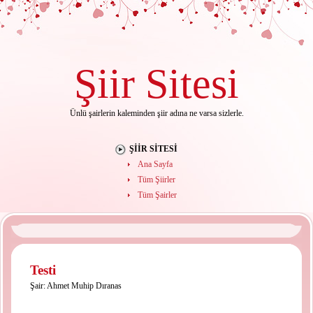
Şiir
Sitesi
Ünlü şairlerin kaleminden şiir adına ne varsa sizlerle.
ŞIIR SITESI
Ana Sayfa
Tüm Şiirler
Tüm Şairler
Testi
Şair:
Ahmet Muhip Dıranas