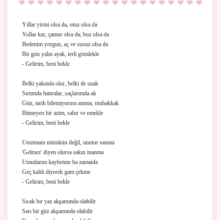
Yıllar yirmi olsa da, otuz olsa da
Yollar kar, çamur olsa da, buz olsa da
Bedenim yorgun, aç ve susuz olsa da
Bir gün yalın ayak, terli gömlekle
- Gelirim, beni bekle
Belki yakında olur, belki de uzak
Sırtımda hatıralar, saçlarımda ak
Gün, tarih bilemiyorum amma, muhakkak
Bitmeyen bir azim, sabır ve emekle
- Gelirim, beni bekle
Unutmam mümkün değil, unutur sanma
'Gelmez' diyen olursa sakın inanma
Umutlarını kaybetme ha zamanla
Geç kaldı diyerek gam çekme
- Gelirim, beni bekle
Sıcak bir yaz akşamında olabilir
Sarı bir güz akşamında olabilir