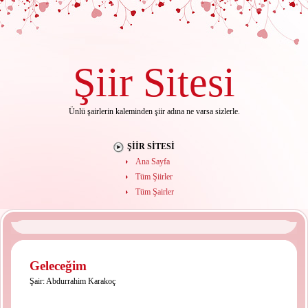
Şiir
Sitesi
Ünlü şairlerin kaleminden şiir adına ne varsa sizlerle.
ŞIIR SITESI
Ana Sayfa
Tüm Şiirler
Tüm Şairler
Geleceğim
Şair:
Abdurrahim Karakoç