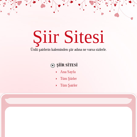
Şiir
Sitesi
Ünlü şairlerin kaleminden şiir adına ne varsa sizlerle.
ŞIIR SITESI
Ana Sayfa
Tüm Şiirler
Tüm Şairler