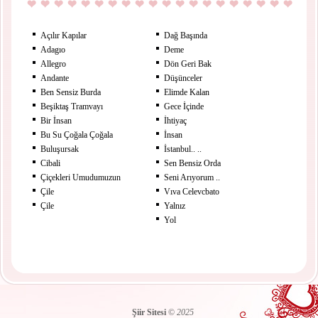
Açılır Kapılar
Dağ Başında
Adagıo
Deme
Allegro
Dön Geri Bak
Andante
Düşünceler
Ben Sensiz Burda
Elimde Kalan
Beşiktaş Tramvayı
Gece İçinde
Bir İnsan
İhtiyaç
Bu Su Çoğala Çoğala
İnsan
Buluşursak
İstanbul.. ..
Cibali
Sen Bensiz Orda
Çiçekleri Umudumuzun
Seni Arıyorum ..
Çile
Vıva Celevcbato
Çile
Yalnız
Yol
Şiir Sitesi
©
2025